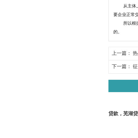
从主体上来
要企业正常
所以根据客
的。
上一篇：
热
下一篇：
征
贷款，芜湖贷